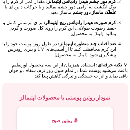
کرم دور چشم هیدرا رادیانس اپتیمالز:
مقدار کمی از کرم را با
نوک انگشت به آرامی دور چشم بمالید و با حرکات دایره‌ای با
غلطک ماساژ دور چشم
ماساژ دهید.
کرم صورت هیدرا رادیانس ریچ اپتیمالز:
برای آبرسانی کامل و
حفظ رطوبت طولانی، این کرم را روی کل صورت و گردن
بمالید. [لینک به محصول]
ضد آفتاب چند منظوره اپتیمالز:
در طول روز، پوست خود را با
این کرم محافظت کنید تا از آسیب‌های UV و پیری زودرس
پیشگیری شود. [لینک به محصول]
💡
نکته حرفه‌ای:
استفاده همزمان از این سه محصول اوریفلیم
باعث می‌شود پوست شما در تمام طول روز نرم، شفاف و جوان
باقی بماند و اثرات خستگی و تیرگی کاهش پیدا کند.
نمودار روتین پوستی با محصولات اپتیمالز
🌞 روتین صبح