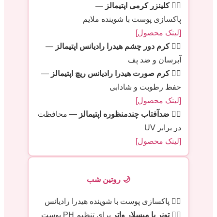
۱️⃣
كلينزر كرمی اپتيمالز —
پاکسازی پوست با شوینده ملایم
[لینک محصول]
۲️⃣
کرم دور چشم هیدرا رادیانس اپتیمالز
—
آبرسان و ضد پف
۳️⃣
کرم صورت هیدرا رادیانس ریچ اپتیمالز
—
حفظ رطوبت و شادابی
[لینک محصول]
۴️⃣
ضدآفتاب چندمنظوره اپتیمالز
— محافظت
در برابر UV
[لینک محصول]
🌙 روتین شب
۱️⃣ پاکسازی پوست با شوینده هیدرا رادیانس
۲️⃣
تونر یا میسلار واتر
برای تنظیم PH پوست