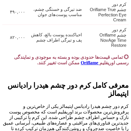
کرم دور
ضد تیرگی و خستگی چشم،
چشم Oriflame True
۴۹۰,۰۰۰
مناسب پوست‌های جوان
Perfection Eye
Cream
کرم دور
احیاکننده پوست بالغ، کاهش
چشم Oriflame
۸۲۰,۰۰۰
پف و تیرگی اطراف چشم
NovAge Time
Restore
💮 تمامی قیمت‌ها حدودی بوده و بسته به موجودی و نمایندگی
رسمی اوریفلیم
Oriflame
ممکن است تغییر کنند.
معرفی کامل کرم دور چشم هیدرا رادیانس
اپتیمالز
کرم دور چشم هیدرا رادیانس اپتیمالز یکی از خاص‌ترین و
پرفروش‌ترین محصولات برند اوریفلیم است که مخصوص پوست
نازک و حساس اطراف چشم طراحی شده. این کرم با ترکیبی از
جدیدترین فناوری‌های مراقبتی و عصاره‌های طبیعی، آبرسانی عمیق
را با خاصیت ضدچروک و روشن‌کنندگی هم‌زمان ترکیب کرده تا