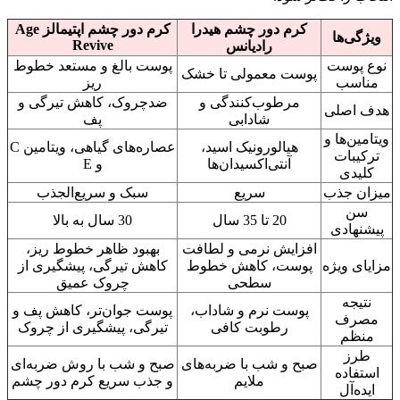
کرم دور چشم هیدرا
کرم دور چشم اپتیمالز Age
ویژگی‌ها
Revive
رادیانس
نوع پوست
پوست بالغ و مستعد خطوط
پوست معمولی تا خشک
مناسب
ریز
مرطوب‌کنندگی و
ضدچروک، کاهش تیرگی و
هدف اصلی
شادابی
پف
ویتامین‌ها و
هیالورونیک اسید،
عصاره‌های گیاهی، ویتامین C
ترکیبات
آنتی‌اکسیدان‌ها
و E
کلیدی
میزان جذب
سریع
سبک و سریع‌الجذب
سن
20 تا 35 سال
30 سال به بالا
پیشنهادی
افزایش نرمی و لطافت
بهبود ظاهر خطوط ریز،
مزایای ویژه
پوست، کاهش خطوط
کاهش تیرگی، پیشگیری از
سطحی
چروک عمیق
نتیجه
پوست نرم و شاداب،
پوست جوان‌تر، کاهش پف و
مصرف
رطوبت کافی
تیرگی، پیشگیری از چروک
منظم
طرز
صبح و شب با ضربه‌های
صبح و شب با روش ضربه‌ای
استفاده
ملایم
و جذب سریع کرم دور چشم
ایده‌آل