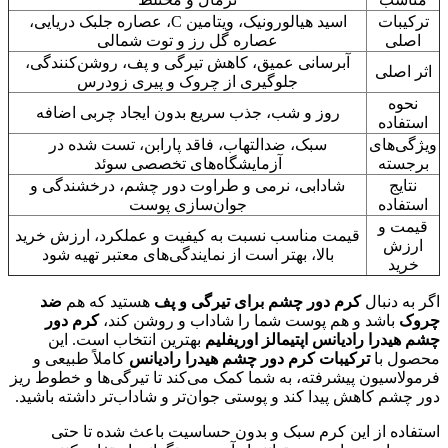
ترکیبات
اسید هیالورونیک، ویتامین C، عصاره جلبک دریایی،
اصلی
عصاره گل رز و توت شمالی
آبرسانی عمیق، کاهش تیرگی و پف، روشن‌کنندگی،
اثر اصلی
جلوگیری از چروک و پیری زودرس
نحوه
روز و شب، جذب سریع بدون ایجاد چربی اضافه
استفاده
ویژگی‌های
سبک، ضدالتهاب، فاقد پارابن، تست شده در
برجسته
آزمایشگاه‌های تخصصی سوئد
نتایج
شادابی، نرمی و طراوت دور چشم، درخشندگی و
استفاده
جوان‌سازی پوست
قیمت و
قیمت مناسب نسبت به کیفیت و عملکرد، ارزش خرید
ارزش
بالا، بهتر است از نمایندگی‌های معتبر تهیه شود
خرید
اگر به دنبال
کرم دور چشم برای تیرگی و پف
هستید که هم
ضد
چروک
باشد و هم پوست شما را شاداب و روشن کند،
کرم دور
چشم هیدرا رادیانس اپتیمالز اوریفلیم
بهترین انتخاب است. این
محصول با
ترکیبات کرم دور چشم هیدرا رادیانس
کاملاً طبیعی و
فرمولاسیون پیشرفته، به شما کمک می‌کند تا تیرگی‌ها و خطوط ریز
دور چشم کاهش پیدا کند و پوستی جوان‌تر و شاداب‌تر داشته باشید.
استفاده از این کرم سبک و بدون حساسیت باعث شده تا حتی