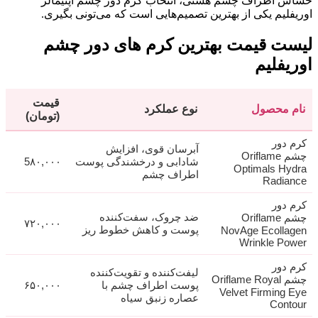
حساس اطراف چشم هستی، انتخاب کرم دور چشم اپتیمالز
اوریفلیم یکی از بهترین تصمیم‌هایی است که می‌تونی بگیری.
لیست قیمت بهترین کرم های دور چشم
اوریفلیم
قیمت
نام محصول
نوع عملکرد
(تومان)
کرم دور
آبرسان قوی، افزایش
چشم Oriflame
شادابی و درخشندگی پوست
5۸۰,۰۰۰
Optimals Hydra
اطراف چشم
Radiance
کرم دور
ضد چروک، سفت‌کننده
چشم Oriflame
۷۲۰,۰۰۰
پوست و کاهش خطوط ریز
NovAge Ecollagen
Wrinkle Power
کرم دور
لیفت‌کننده و تقویت‌کننده
چشم Oriflame Royal
پوست اطراف چشم با
۶۵۰,۰۰۰
Velvet Firming Eye
عصاره زنبق سیاه
Contour