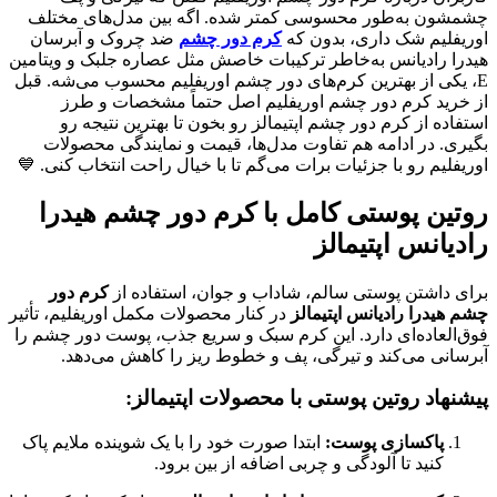
چشمشون به‌طور محسوسی کمتر شده. اگه بین مدل‌های مختلف
اوریفلیم شک داری، بدون که
کرم دور چشم
ضد چروک و آبرسان
هیدرا رادیانس به‌خاطر ترکیبات خاصش مثل عصاره جلبک و ویتامین
E، یکی از بهترین کرم‌های دور چشم اوریفلیم محسوب می‌شه. قبل
از خرید کرم دور چشم اوریفلیم اصل حتماً مشخصات و طرز
استفاده از کرم دور چشم اپتیمالز رو بخون تا بهترین نتیجه رو
بگیری. در ادامه هم تفاوت مدل‌ها، قیمت و نمایندگی محصولات
اوریفلیم رو با جزئیات برات می‌گم تا با خیال راحت انتخاب کنی. 💙
روتین پوستی کامل با کرم دور چشم هیدرا
رادیانس اپتیمالز
برای داشتن پوستی سالم، شاداب و جوان، استفاده از
کرم دور
چشم هیدرا رادیانس اپتیمالز
در کنار محصولات مکمل اوریفلیم، تأثیر
فوق‌العاده‌ای دارد. این کرم سبک و سریع جذب، پوست دور چشم را
آبرسانی می‌کند و تیرگی، پف و خطوط ریز را کاهش می‌دهد.
پیشنهاد روتین پوستی با محصولات اپتیمالز:
پاکسازی پوست:
ابتدا صورت خود را با یک شوینده ملایم پاک
کنید تا آلودگی و چربی اضافه از بین برود.