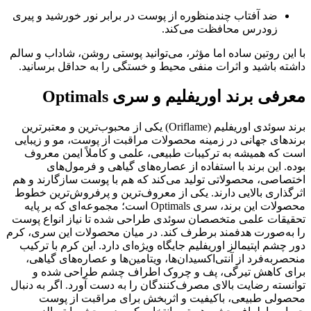
ضد آفتاب چندمنظوره از پوست در برابر نور خورشید و پیری
زودرس محافظت می‌کند.
با این روتین ساده اما مؤثر، می‌توانید پوستی روشن، شاداب و سالم
داشته باشید و اثرات منفی محیط و خستگی را به حداقل برسانید.
معرفی برند اوریفلیم و سری Optimals
برند سوئدی اوریفلیم (Oriflame) یکی از محبوب‌ترین و معتبرترین
برندهای جهانی در زمینه محصولات مراقبت از پوست، مو و زیبایی
است که همیشه به ترکیبات طبیعی، علمی و کاملاً ایمن معروف
بوده. این برند با استفاده از عصاره‌های گیاهی و فرمول‌های
اختصاصی، محصولاتی تولید می‌کند که هم با پوست سازگارند و هم
اثرگذاری بالایی دارند. یکی از معروف‌ترین و پرفروش‌ترین خطوط
محصولات این برند، سری Optimals است؛ مجموعه‌ای که بر پایه
تحقیقات علمی متخصصان سوئدی طراحی شده تا نیاز انواع پوست
را به‌صورت هدفمند برطرف کند. در میان محصولات این سری، کرم
دور چشم اپتیمالز اوریفلیم جایگاه ویژه‌ای دارد. این کرم با ترکیب
منحصربه‌فرد از آنتی‌اکسیدان‌ها، ویتامین‌ها و عصاره‌های گیاهی،
برای کاهش تیرگی، پف و چروک اطراف چشم طراحی شده و
توانسته رضایت بالای مصرف‌کنندگان را به دست آورد. اگر به دنبال
محصولی طبیعی، باکیفیت و اثربخش برای مراقبت از پوست