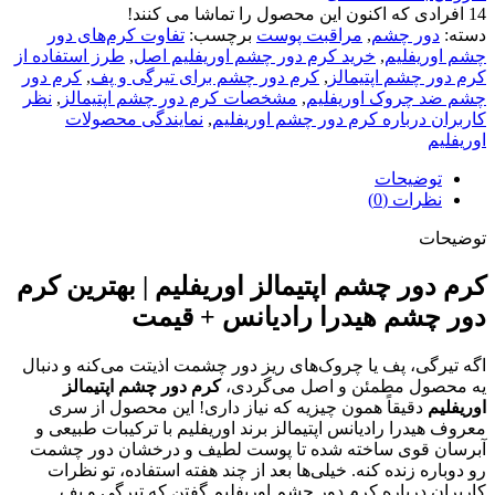
14
افرادی که اکنون این محصول را تماشا می کنند!
دسته:
دور چشم
,
مراقبت پوست
برچسب:
تفاوت کرم‌های دور
چشم اوریفلیم
,
خرید کرم دور چشم اوریفلیم اصل
,
طرز استفاده از
کرم دور چشم اپتیمالز
,
کرم دور چشم برای تیرگی و پف
,
کرم دور
چشم ضد چروک اوریفلیم
,
مشخصات کرم دور چشم اپتیمالز
,
نظر
کاربران درباره کرم دور چشم اوریفلیم
,
نمایندگی محصولات
اوریفلیم
توضیحات
نظرات (0)
توضیحات
کرم دور چشم اپتیمالز اوریفلیم | بهترین کرم
دور چشم هیدرا رادیانس + قیمت
اگه تیرگی، پف یا چروک‌های ریز دور چشمت اذیتت می‌کنه و دنبال
یه محصول مطمئن و اصل می‌گردی،
کرم دور چشم اپتیمالز
اوریفلیم
دقیقاً همون چیزیه که نیاز داری! این محصول از سری
معروف هیدرا رادیانس اپتیمالز برند اوریفلیم با ترکیبات طبیعی و
آبرسان قوی ساخته شده تا پوست لطیف و درخشان دور چشمت
رو دوباره زنده کنه. خیلی‌ها بعد از چند هفته استفاده، تو نظرات
کاربران درباره کرم دور چشم اوریفلیم گفتن که تیرگی و پف