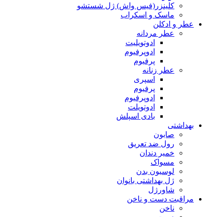
کلینزر(فیس واش) ژل شستشو
ماسک و اسکراب
عطر و ادکلن
عطر مردانه
ادوتويليت
ادوپرفیوم
پرفیوم
عطر زنانه
اسپری
پرفیوم
ادوپرفیوم‌
ادوتویلت
بادی اسپلش
بهداشتی
صابون
رول ضد تعریق
خمیر دندان
مسواک
لوسیون بدن
ژل بهداشتی بانوان
شاورژل
مراقبت دست و ناخن
ناخن