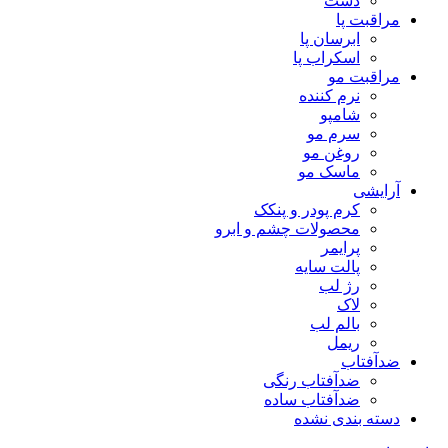
دست
مراقبت پا
ابرسان پا
اسکراب پا
مراقبت مو
نرم کننده
شامپو
سرم مو
روغن مو
ماسک مو
آرایشی
کرم پودر و پنکک
محصولات چشم و ابرو
پرایمر
پالت سایه
رژ لب
لاک
بالم لب
ریمل
ضدآفتاب
ضدآفتاب رنگی
ضدآفتاب ساده
دسته بندی نشده