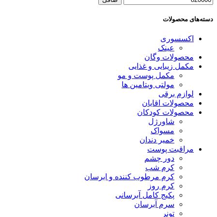
دسته‌های محصولات
اکسسوری
عینک
محصولات وگان
مکمل زیبایی و غذایی
مکمل پوست و مو
مولتی ویتامین ها
لوازم برقی
محصولات اقايان
محصولات کودکان
شاورژل
مسواک
خمیر دندان
مراقبت پوست
دور چشم
کرم شب
كرم مرطوب كننده و ابرسان
کرم روز
پکیج کامل آبرسانی
سرم آبرسان
تونر