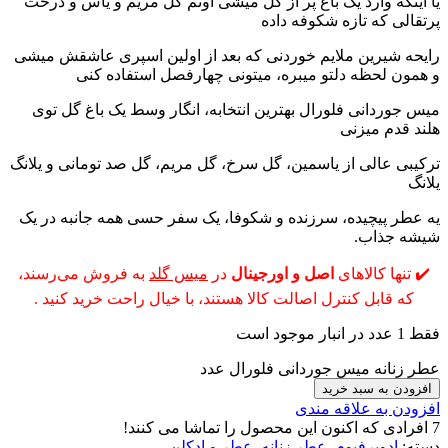
یا اینکه وارد یک باغ پر از گل میشی اونم گل مریم و یاس و درخت
پرتقالی که تازه شکوفه داده
رایحه شیرین ملایم خوردنی که بعد از اولین اسپری عاشقش میشی
و همون لحظه دلتو میبره، میتونی چهارفصل استفاده کنی
میس جوردانی فلورال بهترین انتخابه،‌ انگار وسط یک باغ گل توی
هلند قدم میزنی
ترکیبی عالی از یاسمین، گل سرخ، گل مریم، گل صد تومانی و یلانگ
یلانگ
یه عطر پیچیده، سرزنده و شکوفا، یک سفر حسی همه جانبه در یک
شیشه جذاب.
✔️ تنها کالاهای
اصل و اورجینال
در
میس گلد
به فروش می‌رسند،
که قابل کنترل اصالت کالا هستند، با خیال راحت خرید کنید .
فقط 1 عدد در انبار موجود است
عطر زنانه میس جوردانی فلورال عدد
افزودن به سبد خرید
افزودن به علاقه مندی
7
افرادی که اکنون این محصول را تماشا می کنند!
دسته:
ادوپرفیوم‌
,
عطر زنانه
,
عطر و ادکلن