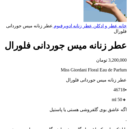
خانه
عطر و ادکلن
عطر زنانه
ادوپرفیوم‌
عطر زنانه میس جوردانی
فلورال
عطر زنانه میس جوردانی فلورال
3,200,000
تومان
Miss Giordani Floral Eau de Parfum
عطر زنانه میس جوردانی فلورال
▪️46718
🔸50 ml
اگه عاشق بوی گلفروشی هستی یا پاستیل
.