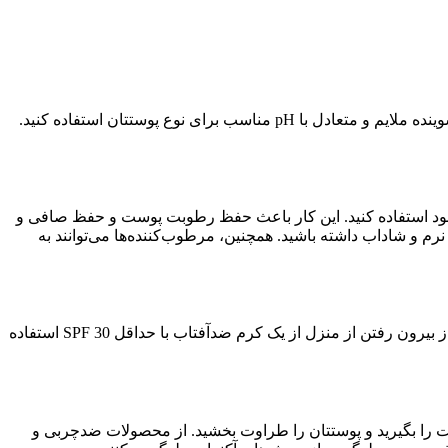
ابتدا باید به نرمی صورت خود را تمیز کنید و از تمیزکاری با اصطکاک شدید که می‌تواند به مخاط پوست آسیب برساند، خودداری کنید. از یک شوینده ملایم و متعادل با pH مناسب برای نوع پوستتان استفاده کنید.
د استفاده کنید. این کار باعث حفظ رطوبت پوست و حفظ صافی و
م و شاداب داشته باشید. همچنین، مرطوب‌کننده‌ها می‌توانند به
محافظت از پوست در برابر اشعه‌های مضر اشعه ماورای بنفش (UV) برای جلوگیری از آسیب ناشی از نور خورشید بسیار اهمیت دارد. قبل از بیرون رفتن از منزل از یک کرم ضدآفتاب با حداقل SPF 30 استفاده
ت را بگیرید و پوستتان را طراوت بخشید. از محصولات ضدچربی و